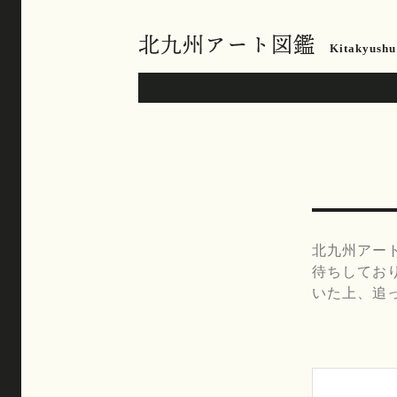
北九州アート図鑑
Kitakyushu
北九州アー
待ちしてお
いた上、追